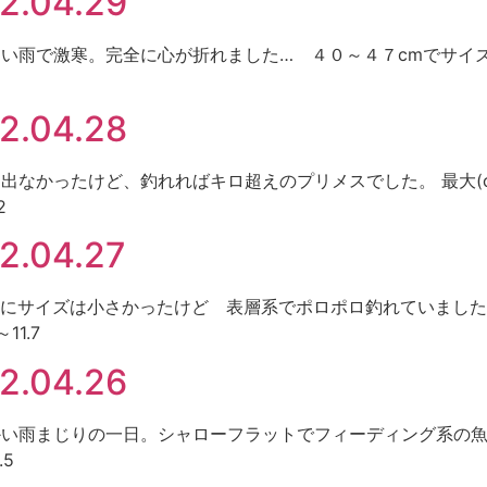
.04.29
 冷たい雨で激寒。完全に心が折れました… ４０～４７cmでサイズは良
.04.28
 数は出なかったけど、釣れればキロ超えのプリメスでした。 最大(cm
2
04.27
 全般にサイズは小さかったけど 表層系でポロポロ釣れていました。 最
11.7
.04.26
ト 暖かい雨まじりの一日。シャローフラットでフィーディング系の魚が
.5