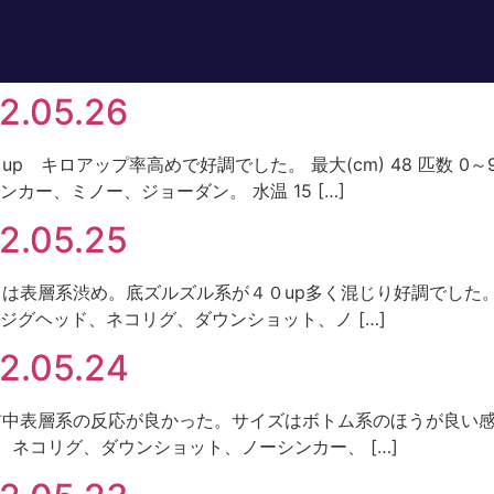
05.26
 ４０up キロアップ率高めで好調でした。 最大(cm) 48 匹数 
カー、ミノー、ジョーダン。 水温 15 […]
05.25
今日は表層系渋め。底ズルズル系が４０up多く混じり好調でした。 最大(
ジグヘッド、ネコリグ、ダウンショット、ノ […]
.05.24
 午前中表層系の反応が良かった。サイズはボトム系のほうが良い感じで
ド、ネコリグ、ダウンショット、ノーシンカー、 […]