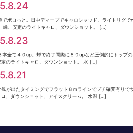
.8.24
 朝方蝉でポロっと。日中ディープでキャロシャッド、ライトリグで
ッド、蝉、安定のライトキャロ、ダウンショット。 […]
.8.23
ト 蝉で８本全て４０up。蝉で終了間際に５０upなど圧倒的にトッ
蝉、安定のライトキャロ、ダウンショット。 水 […]
8.21
 午後か風が出たタイミングでフラット８ｍラインでプチ確変有りでサイ
ャロ、ダウンショット、アイスクリーム。 水温 […]