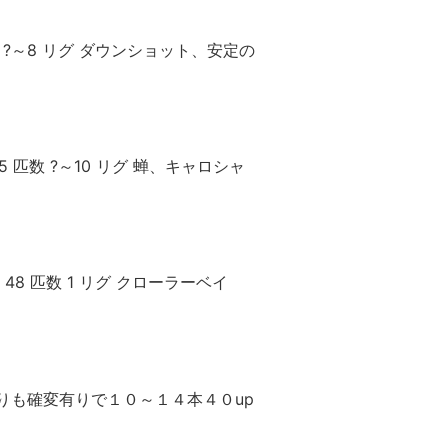
数 ?～8 リグ ダウンショット、安定の
 匹数 ?～10 リグ 蝉、キャロシャ
48 匹数 1 リグ クローラーベイ
周りも確変有りで１０～１４本４０up