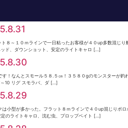
8.31
ト フラット８～１０ｍラインで一日粘ったお客様が４０up多数混
 ジグヘッド、ダウンショット、安定のライトキャロ […]
.8.30
ト 事件です！なんとスモール５８.５㎝！３５８０gのモンスターが
?～10 リグ スモラバ、ダ […]
.8.29
 バンクは小型が多かった。フラット８ｍラインで４０up混じりポロポ
安定のライトキャロ、沈む虫、プロップベイト […]