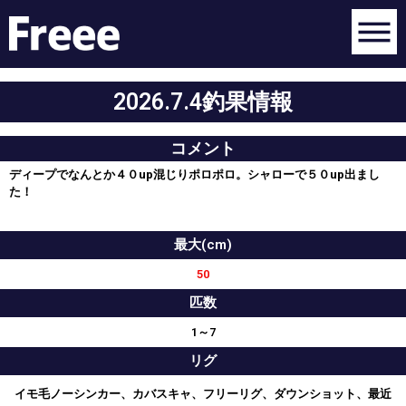
2026.7.4釣果情報
コメント
ディープでなんとか４０up混じりポロポロ。シャローで５０up出まし
た！
最大(cm)
50
匹数
1～7
リグ
イモ毛ノーシンカー、カバスキャ、フリーリグ、ダウンショット、最近