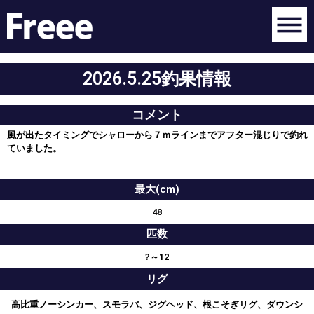
2026.5.25釣果情報
コメント
風が出たタイミングでシャローから７ｍラインまでアフター混じりで釣れ
ていました。
最大(cm)
48
匹数
?～12
リグ
高比重ノーシンカー、スモラバ、ジグヘッド、根こそぎリグ、ダウンシ