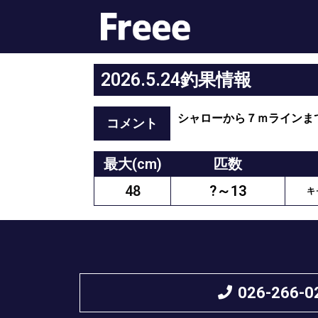
2026.5.24釣果情報
シャローから７ｍラインま
コメント
最大(cm)
匹数
48
?～13
キ
026-266-0