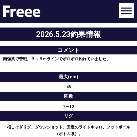
2026.5.23釣果情報
コメント
南強風で苦戦。３～６ｍラインでポロポロ釣れていました。
最大(cm)
48
匹数
?～10
リグ
根こそぎリグ、ダウンショット、安定のライトキャロ、フットボール
（ボトム系）。