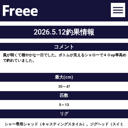
2026.5.12釣果情報
コメント
風が弱くて穏やかな一日でした。ボトムが見えるシャローで４０up率高め
で釣れていました。
最大(cm)
30～47
匹数
5～13
リグ
シャー専用シャッド（キャスティングスタイル）。ジグヘッド（スイミ