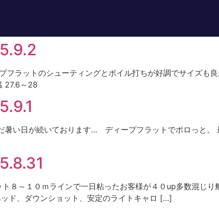
.9.2
ィープフラットのシューティングとボイル打ちが好調でサイズも良かった
7.6～28
9.1
だまだ暑い日が続いております… ディープフラットでポロっと。 最大(
8.31
ト フラット８～１０ｍラインで一日粘ったお客様が４０up多数混
 ジグヘッド、ダウンショット、安定のライトキャロ […]