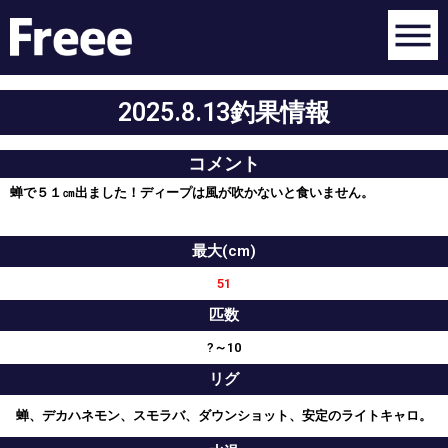
2025.8.13釣果情報
コメント
蝉で５１㎝出ました！ディープは風が吹かないと食いません。
最大(cm)
51
匹数
?～10
リグ
蝉、デカハネモン、スモラバ、ダウンショット、安定のライトキャロ。