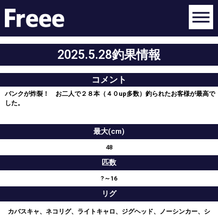
2025.5.28釣果情報
コメント
バンクが炸裂！ お二人で２８本（４０up多数）釣られたお客様が最高で
した。
最大(cm)
48
匹数
?～16
リグ
カバスキャ、ネコリグ、ライトキャロ、ジグヘッド、ノーシンカー、シ