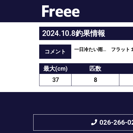
2024.10.8釣果情報
一日冷たい雨… フラット
コメント
最大(cm)
匹数
37
8
026-266-0