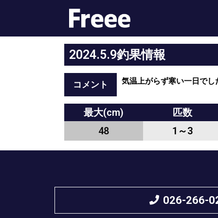
2024.5.9釣果情報
気温上がらず寒い一日でし
コメント
最大(cm)
匹数
48
1～3
026-266-0