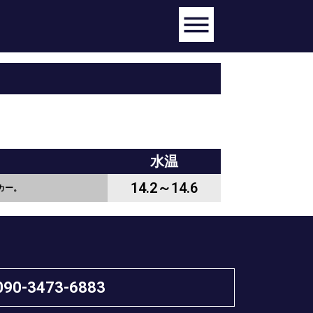
水温
14.2～14.6
カー。
090-3473-6883