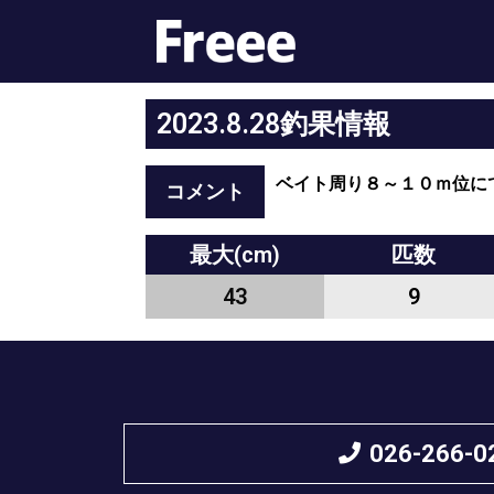
2023.8.28釣果情報
ベイト周り８～１０ｍ位に
コメント
最大(cm)
匹数
43
9
026-266-0