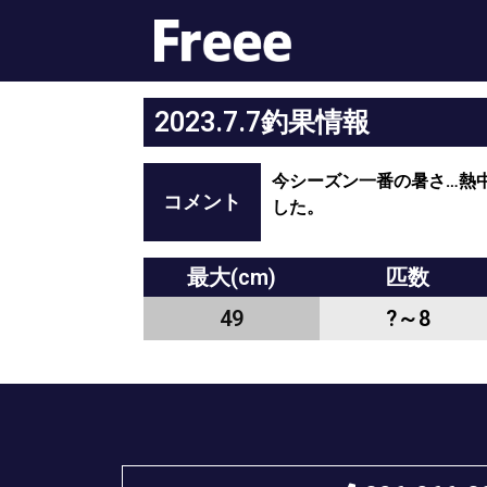
2023.7.7釣果情報
今シーズン一番の暑さ…熱
コメント
した。
最大(cm)
匹数
49
?～8