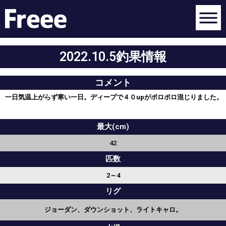
2022.10.5釣果情報
コメント
一日気温上がらず寒い一日。ディープで４０upがポロポロ混じりました。
最大(cm)
42
匹数
2～4
リグ
ジョーダン、ダウンショット、ライトキャロ。