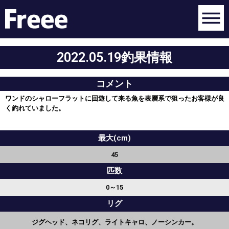
2022.05.19釣果情報
コメント
ワンドのシャローフラットに回遊して来る魚を表層系で狙ったお客様が良
く釣れていました。
最大(cm)
45
匹数
0～15
リグ
ジグヘッド、ネコリグ、ライトキャロ、ノーシンカー。