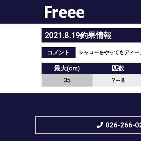
2021.8.19釣果情報
コメント
シャローをやってもディー
最大(cm)
匹数
35
?～8
026-266-0