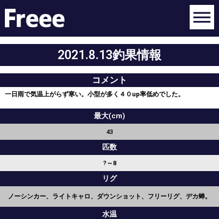
2021.8.13釣果情報
コメント
一日雨で気温上がらず寒い。小型が多く４０up率低めでした。
最大(cm)
43
匹数
?～8
リグ
ノーシンカー、ライトキャロ、ダウンショット、フリーリグ、デカ蝉。
水温