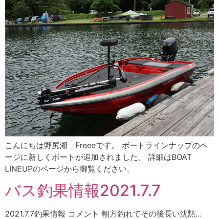
こんにちは野尻湖 Freeeです。 ボートラインナップのペ
ージに新しくボートが追加されました。 詳細はBOAT
LINEUPのページから御覧ください。
バス釣果情報2021.7.7
2021.7.7釣果情報 コメント 朝方釣れてその後長い沈黙…