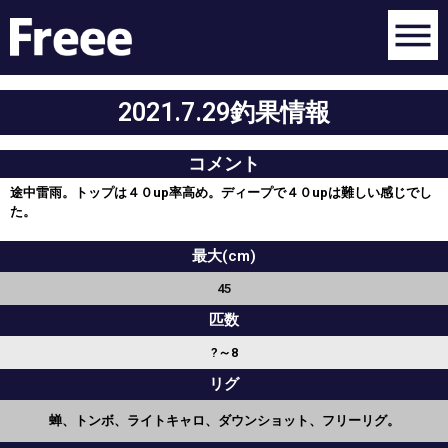
2021.7.29釣果情報
コメント
途中雷雨。トップは４０up率高め。ディープで４０upは難しい感じでし
た。
最大(cm)
45
匹数
?～8
リグ
蝉、トンボ、ライトキャロ、ダウンショット、フリーリグ。