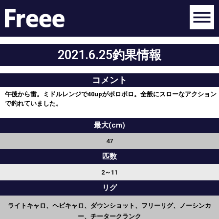
2021.6.25釣果情報
コメント
午後から雷。ミドルレンジで40upがポロポロ。全般にスローなアクション
で釣れていました。
最大(cm)
47
匹数
2～11
リグ
ライトキャロ、ヘビキャロ、ダウンショット、フリーリグ、ノーシンカ
ー、チータークランク